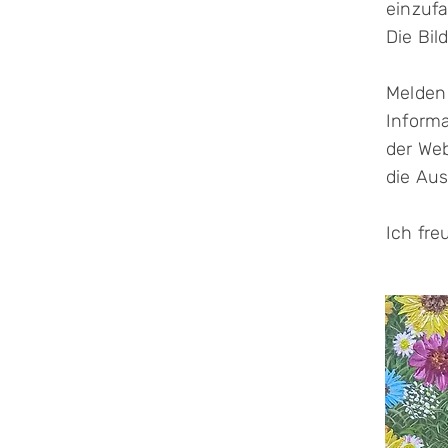
einzuf
Die Bil
Melden 
Inform
der
Web
die
Aus
Ich fre