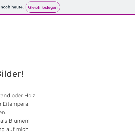
e noch heute.
Gleich loslegen
ilder!
wand oder Holz.
e Eitempera,
en.
als Blumen!
ng auf mich