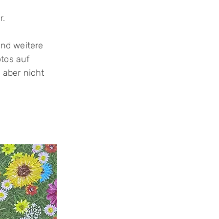
r.
 und
weitere
otos auf
 aber nicht